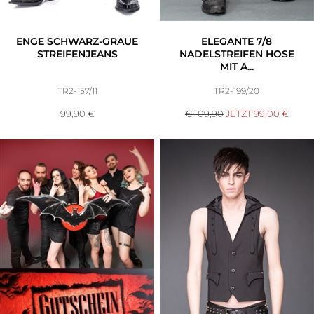
ENGE SCHWARZ-GRAUE
ELEGANTE 7/8
STREIFENJEANS
NADELSTREIFEN HOSE
MIT A...
TR2-157/11
TR2-199/20
99,90
€
€ 109,90
JETZT
99,00
€