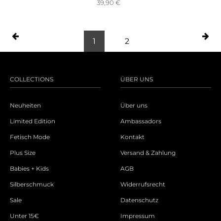
39,90
€
1
2
COLLECTIONS
ÜBER UNS
Neuheiten
Über uns
Limited Edition
Ambassadors
Fetisch Mode
Kontakt
Plus Size
Versand & Zahlung
Babies + Kids
AGB
Silberschmuck
Widerrufsrecht
Sale
Datenschutz
Unter 15€
Impressum