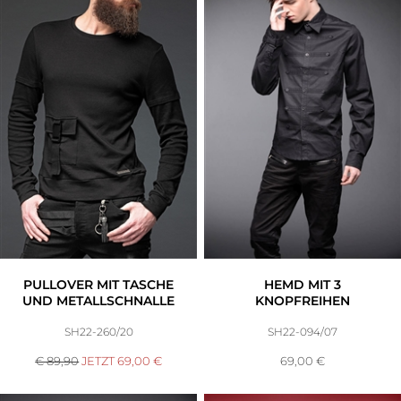
PULLOVER MIT TASCHE
HEMD MIT 3
UND METALLSCHNALLE
KNOPFREIHEN
SH22-260/20
SH22-094/07
€ 89,90
JETZT
69,00
€
69,00
€