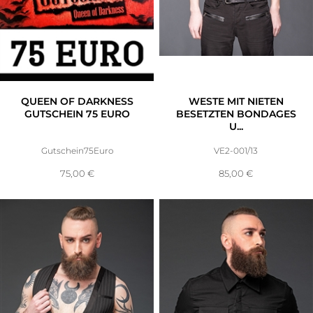
QUEEN OF DARKNESS
WESTE MIT NIETEN
GUTSCHEIN 75 EURO
BESETZTEN BONDAGES
U...
Gutschein75Euro
VE2-001/13
75,00
€
85,00
€