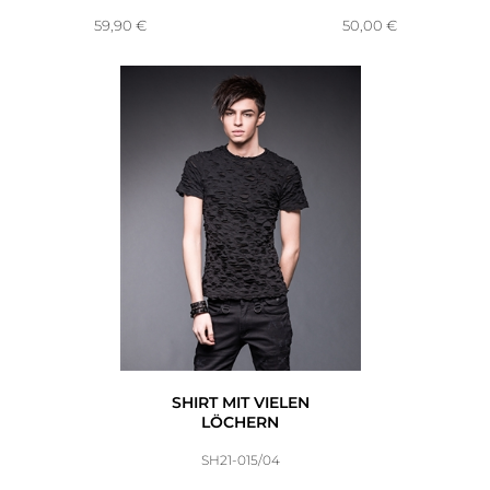
59,90
€
50,00
€
SHIRT MIT VIELEN
LÖCHERN
SH21-015/04