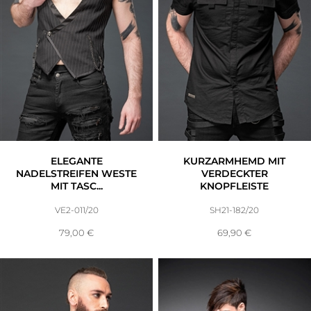
ELEGANTE
KURZARMHEMD MIT
NADELSTREIFEN WESTE
VERDECKTER
MIT TASC...
KNOPFLEISTE
VE2-011/20
SH21-182/20
79,00
€
69,90
€